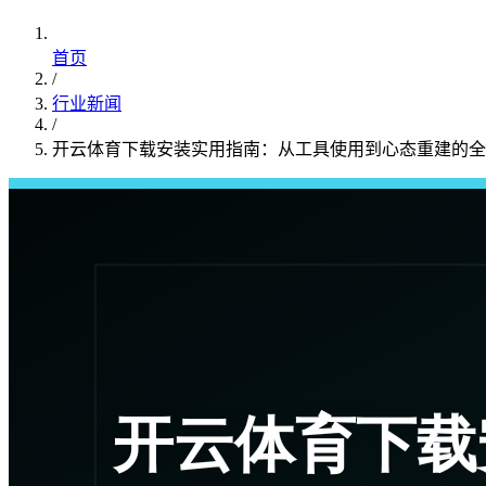
首页
/
行业新闻
/
开云体育下载安装实用指南：从工具使用到心态重建的全