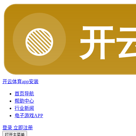
开云体育app安装
首页导航
帮助中心
行业新闻
电子游戏APP
登录
立即注册
打开主菜单