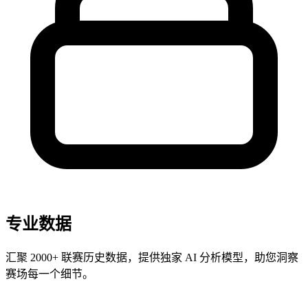
专业数据
汇聚 2000+ 联赛历史数据，提供独家 AI 分析模型，助您洞察
赛场每一个细节。