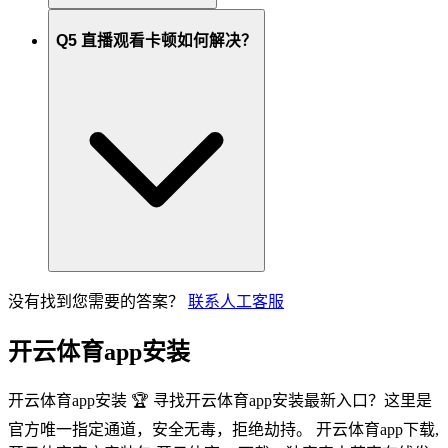
Q5
直播观看卡顿如何解决？
没有找到您需要的答案？
联系人工客服
开云体育app安装
开云体育app安装 🏆 寻找开云体育app安装最新入口？这里是
官方唯一指定通道，安全无毒，拒绝劫持。 开云体育app下载,