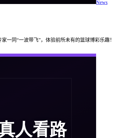
News
专家一同“一波带飞”，体验前所未有的篮球博彩乐趣！